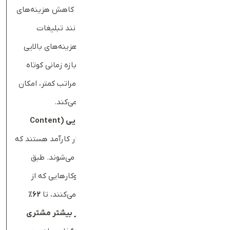
یکی از بزرگ‌ترین مزایای داشتن یک وب‌سایت، کاهش هزینه‌های
تبلیغات و بازاریابی است. روش‌های سنتی مانند تبلیغات
تلویزیونی، چاپ بروشور و بیلبوردهای شهری هزینه‌های بالایی
دارند و معمولاً اثربخشی آن‌ها محدود به یک بازه زمانی کوتاه
است. در مقابل، یک وب‌سایت با هزینه‌ای به‌مراتب کمتر، امکان
تبلیغات دائمی و هدفمند را برای شما فراهم می‌کند.
به‌عنوان مثال،
سئو
(SEO)
و بازاریابی محتوایی
(Content
Marketing)
دو استراتژی کم‌هزینه ولی بسیار کارآمد هستند که
باعث جذب مخاطبان جدید و افزایش فروش می‌شوند. طبق
گزارش
Content Marketing Institute
، کسب‌وکارهایی که از
بازاریابی محتوایی در وب‌سایت خود استفاده می‌کنند، تا
۶۲
٪
هزینه‌های تبلیغاتی کمتری دارند، اما
۳
برابر بیشتر مشتری