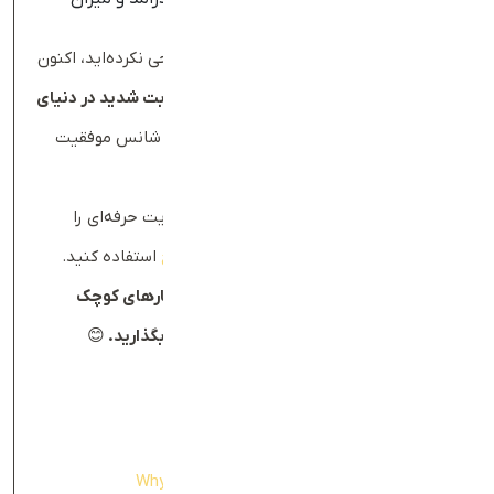
فروش شما را افزایش دهد.
اگر تاکنون برای کسب‌وکار خود وب‌سایتی طراحی نکرده‌اید، اکنون
بهترین زمان برای شروع است. با توجه به
رقابت شدید در دنیای
دیجیتال
، هرچه سریع‌تر وارد این حوزه شوید، شانس موفقیت
بیشتری خواهید داشت.
💡
پیشنهاد ویژه
:
اگر قصد طراحی یک وب‌سایت حرفه‌ای را
دارید، می‌توانید از خدمات طراحی سایت
طراح
استفاده کنید.
نظر شما چیست؟ آیا وب‌سایت برای کسب‌وکارهای کوچک
ضروری است؟ تجربه خود را با ما به اشتراک بگذارید.
😊
منابع:
Why Your Small Business Needs a Website
۱.