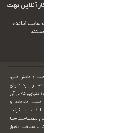
ما برای تبدیل شدن به کسب و کار آنلاین بهت
کمک میکنیم
همکاران ما در تیم پشتیبانی طراح وب سایت آماده‌ی
پاسخ‌گویی به سوالات شما هستند.
09112800139
ما در گروه طراح وب‌سایت، با همدلی، خلاقیت و دانش فنی،
دست به دست هم می‌دهیم تا کسب‌وکار شما را وارد دنیای
بی‌انتها و شگفت‌انگیز تجارت الکترونیک کنیم؛ دنیایی که در آن
مرزهای زمان و مکان معنای خود را از دست داده‌اند و
فرصت‌های رشد، بی‌وقفه در جریان‌اند، اما ما فقط یک شرکت
فناوری اطلاعات نیستیم؛ ما شریک استراتژیک و دغدغه‌مند شما
هستیم، در مسیر رشد، کنار شما می‌مانیم تا با شناخت دقیق