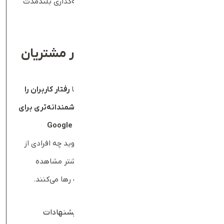
جذب می‌کنند
. بنابراین، وب‌سایت یک سرمایه‌گذاری بلندمدت
برای بازاریابی هوشمندانه محسوب می‌شود.
۷
.
امکان تجزیه‌وتحلیل رفتار مشتریان
و بهینه‌سازی فروش
داشتن یک وب‌سایت به شما امکان می‌دهد تا
رفتار کاربران را
به‌صورت دقیق بررسی کرده و تصمیمات هوشمندانه‌تری برای
بهبود کسب‌وکار خود بگیرید
. ابزارهایی مانند
Google
Analytics
به شما کمک می‌کنند تا متوجه شوید چه افرادی از
سایت شما بازدید می‌کنند، چه صفحاتی را بیشتر مشاهده
می‌کنند و در چه مراحلی خرید خود را نیمه‌کاره رها می‌کنند.
مزایای تجزیه‌وتحلیل داده‌ها در وب‌سایت
:
شناسایی علاقه‌مندی‌های کاربران و ارائه پیشنهادات