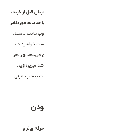
می‌کند.
طبق آمارهای منتشرشده، بیش از
۸۱
٪
از مشتریان قبل از خرید،
ابتدا در اینترنت به دنبال اطلاعات محصول یا خدمات موردنظر
خود هستند
. در چنین شرایطی، اگر شما فاقد وب‌سایت باشید،
فرصت بزرگی را برای جذب مشتریان جدید از دست خواهید داد.
در این مقاله به بررسی
۵
دلیل اصلی که نشان می‌دهد چرا هر
کسب‌وکار کوچک باید یک وب‌سایت داشته باشد
می‌پردازیم.
همچنین منابع معتبر بین‌المللی را برای اطلاعات بیشتر معرفی
خواهیم کرد.
۱
.
افزایش اعتبار و حرفه‌ای بودن
کسب‌وکار
داشتن یک وب‌سایت باعث می‌شود برند شما
حرفه‌ای‌تر و