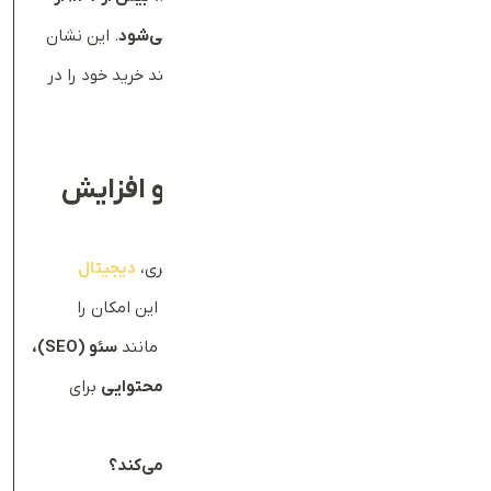
خریدهای آنلاین در ساعات غیراداری انجام می‌شود
. این نشان
می‌دهد که بسیاری از مشتریان ترجیح می‌دهند خرید خود را در
زمان‌های غیرکاری انجام دهند.
۳
.
بهبود بازاریابی دیجیتال و افزایش
مشتریان جدید
امروزه یکی از اصلی‌ترین روش‌های جذب مشتری،
دیجیتال
مارکتینگ
است. داشتن یک وب‌سایت به شما این امکان را
می‌دهد که از استراتژی‌های بازاریابی اینترنتی مانند
سئو
(SEO)
،
تبلیغات در گوگل
(Google Ads)
و بازاریابی محتوایی
برای
افزایش مشتریان خود استفاده کنید.
چگونه وب‌سایت به افزایش مشتریان کمک می‌کند؟