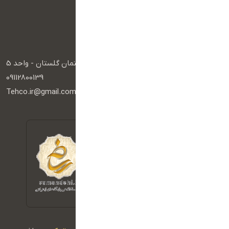
وب سایت دولتی
وب سایت خبری
پکیج خدمات
راه های ارتباطی
آدرس :
گرگان - کاخ - عدالت یک - ساختمان گلستان - واحد 5
تلفن :
09112800139
ایمیل :
Tehco.ir@gmail.com