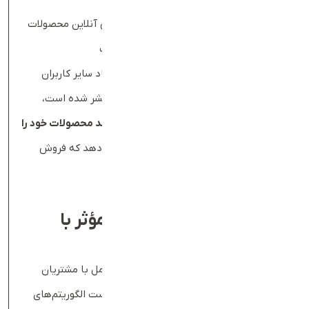
✅ امکان راه‌اندازی فروشگاه اینترنتی و فروش آنلاین محصولات
✅ ارائه تخفیف‌های ویژه و پیشنهادات جذاب
✅ نمایش نظرات مشتریان برای افزایش اعتماد سایر کاربران
طبق تحقیقاتی که توسط
BigCommerce
منتشر شده است،
بیش از
۶۸
٪
از مصرف‌کنندگان ترجیح می‌دهند محصولات خود را
به‌صورت آنلاین خریداری کنند
. این نشان می‌دهد که فروش
آنلاین به یک ضرورت تبدیل شده است.
۵
.
ایجاد ارتباط مستقیم و مؤثر با
مشتریان
وب‌سایت شما یک ابزار ارتباطی قوی برای تعامل با مشتریان
است. برخلاف شبکه‌های اجتماعی که ممکن است الگوریتم‌های