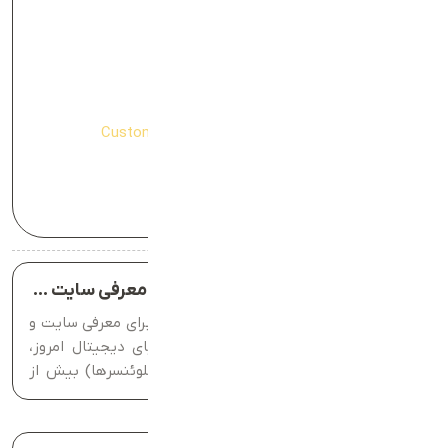
Online Shopping Statistics
۲.
SEO and Content Marketing Benefits
۳.
Growth of E-commerce
۴.
Customer Engagement and Website Benefits
۵.
Cost Savings from Content Marketing
۶.
Data-Driven Business Decisions
۷.
مقالات مرتبط
تکنیک‌های اینفلوئنسر مارکتینگ برای معرفی سایت و خدمات شما
اینفلوئنسر مارکتینگ یکی از روش‌های مؤثر برای معرفی سایت و
خدمات کسب‌وکارهای آنلاین است. در دنیای دیجیتال امروز،
کاربران به توصیه‌های افراد تأثیرگذار (اینفلوئنسرها) بیش از
تبلیغات سنتی اعتماد دارند. این استراتژی نه‌تنها باعث افزایش
آگاهی از برند می‌شود، بلکه...