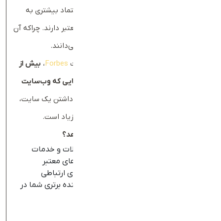
معتبرتر
به نظر برسد. بسیاری از مشتریان، اعتماد بیشتری به
کسب‌وکارهایی دارند که یک سایت رسمی و معتبر دارند. چراکه آن
را نشانه‌ای از ثبات، تعهد و کیفیت خدمات می‌دانند.
مطالعه موردی:
بر اساس تحقیقات وب‌سایت
Forbes
،
بیش از
۵۶
٪
از افراد اعلام کرده‌اند که به کسب‌وکارهایی که وب‌سایت
ندارند، اعتماد کمتری دارند
. این یعنی بدون داشتن یک سایت،
احتمال از دست دادن مشتریان بالقوه بسیار زیاد است.
چگونه وب‌سایت اعتبار شما را افزایش می‌دهد؟
امکان نمایش اطلاعات دقیق درباره محصولات و خدمات
ارائه نمونه‌کارها، نظرات مشتریان و گواهی‌های معتبر
امکان نمایش نشانی، شماره تماس و راه‌های ارتباطی
طراحی حرفه‌ای و محتوای قوی که نشان‌دهنده برتری شما در
حوزه کسب‌وکار است