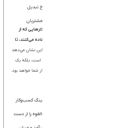
شخصی‌سازی‌شده
بهینه‌سازی صفحات فروش برای افزایش نرخ تبدیل
(Conversion Rate)
شناسایی و رفع نقاط ضعف در مسیر خرید مشتریان
بر اساس گزارش
Think with Google
،
کسب‌وکارهایی که از
داده‌های تحلیلی برای بهبود سایت خود استفاده می‌کنند، تا
۲۹
٪
نرخ فروش بالاتری نسبت به رقبا دارند
. این نشان می‌دهد
که داشتن یک وب‌سایت نه‌تنها ابزار بازاریابی است، بلکه یک
سیستم قوی برای بهینه‌سازی عملکرد کسب‌وکار شما خواهد بود.
سخن آخر
یک وب‌سایت، پایه و اساس دیجیتال مارکتینگ کسب‌وکار
شماست.
بدون وب‌سایت، شما بسیاری از مشتریان بالقوه را از دست
خواهید داد.
داشتن یک سایت حرفه‌ای می‌تواند اعتبار، درآمد و میزان