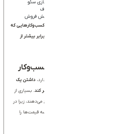
نمایش در نتایج جستجوی گوگل با بهینه‌سازی سئو
تولید محتوای ارزشمند و جذب مخاطب هدف
استفاده از تبلیغات کلیکی (PPC) برای افزایش فروش
مطالعه موردی
:
بر اساس گزارش
HubSpot
،
کسب‌وکارهایی که
وب‌سایت دارند و روی سئو کار می‌کنند، تا
۳
برابر بیشتر از
شبکه‌های اجتماعی مشتری جذب می‌کنند
.
۴
.
افزایش فروش و درآمد کسب‌وکار
اگر کسب‌وکار شما فروش محصول یا خدمات دارد،
داشتن یک
وب‌سایت می‌تواند فروش شما را چندین برابر کند
. بسیاری از
افراد، خرید اینترنتی را به خرید حضوری ترجیح می‌دهند، زیرا در
وقت آن‌ها صرفه‌جویی می‌شود و امکان مقایسه قیمت‌ها را
دارند.
مزایای وب‌سایت در افزایش فروش
: