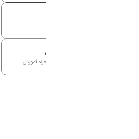
آخرین بروزرسانی
پاییز1403
با شما همراه هستیم
پشتیبانی 24/7 به همراه آموزش