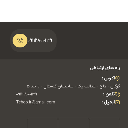
09112800139
راه های ارتباطی
آدرس :
گرگان - کاخ - عدالت یک - ساختمان گلستان - واحد 5
تلفن :
09112800139
ایمیل :
Tehco.ir@gmail.com