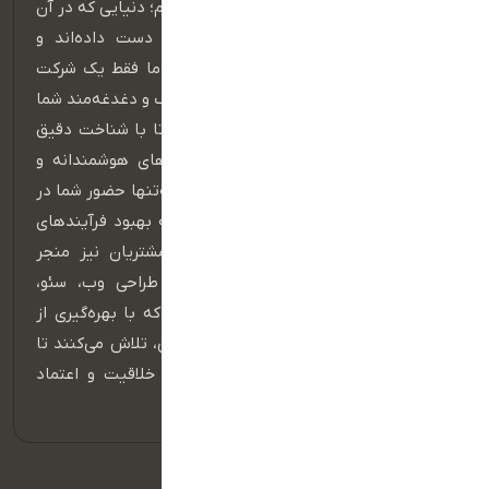
بی‌انتها و شگفت‌انگیز تجارت الکترونیک کنیم؛ دنیایی که در آن
مرزهای زمان و مکان معنای خود را از دست داده‌اند و
فرصت‌های رشد، بی‌وقفه در جریان‌اند، اما ما فقط یک شرکت
فناوری اطلاعات نیستیم؛ ما شریک استراتژیک و دغدغه‌مند شما
هستیم، در مسیر رشد، کنار شما می‌مانیم تا با شناخت دقیق
نیازها و چالش‌های کسب‌وکارتان، راهکارهای هوشمندانه و
اختصاصی طراحی کنیم — راهکارهایی که نه‌تنها حضور شما در
فضای دیجیتال را تقویت می‌کنند، بلکه به بهبود فرآیندهای
داخلی، افزایش فروش و ارتقای تجربه مشتریان نیز منجر
می‌شوند، تیم ما متشکل از متخصصان طراحی وب، سئو،
بازاریابی دیجیتال و توسعه نرم‌افزار است که با بهره‌گیری از
جدیدترین فناوری‌ها و استانداردهای جهانی، تلاش می‌کنند تا
هر پروژه به نمونه‌ای ماندگار از کیفیت، خلاقیت و اعتماد
تبدیل شود.
دسترسی سریع