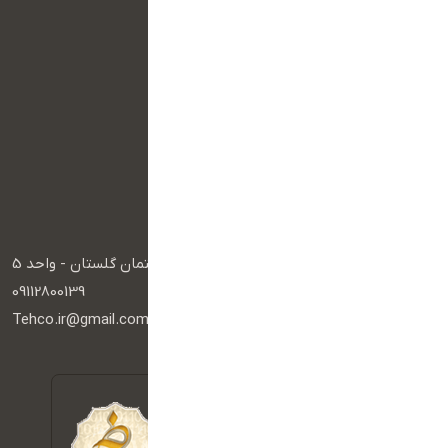
سفارش سایت اختصاصی
وب سایت فروشگاهی
وب سایت شخصی
وب سایت شرکتی
وب سایت دولتی
وب سایت خبری
پکیج خدمات
راه های ارتباطی
آدرس :
گرگان - کاخ - عدالت یک - ساختمان گلستان - واحد 5
تلفن :
09112800139
ایمیل :
Tehco.ir@gmail.com