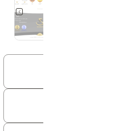
فناوری
هسته وردپرس 6.6.2
آخرین بروزرسانی
پاییز1403