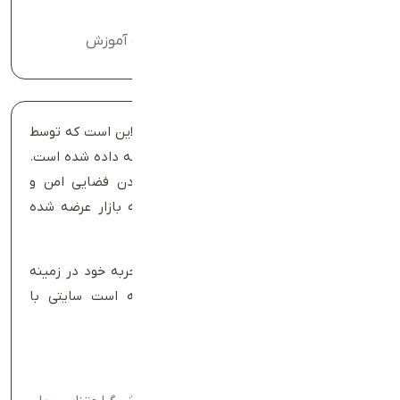
با شما همراه هستیم
پشتیبانی 24/7 به همراه آموزش
فروشگاه پوشاک مهپا یک پلتفرم فروش آنلاین است که توسط
تیم حرفه‌ای طراح.وب سایت طراحی و توسعه داده شده است.
این فروشگاه اینترنتی با هدف فراهم کردن فضایی امن و
کاربرپسند برای خرید محصولات مختلف، به بازار عرضه شده
است.
طراح.وب سایت با بهره‌گیری از دانش و تجربه خود در زمینه
طراحی وب و تجارت الکترونیک، توانسته است سایتی با
ویژگی‌های زیر برای مهپا ایجاد کند:
مشخصات: