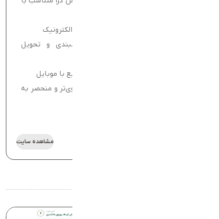
بهینه سازی برای موتور های
طراحی واکنش گرا متناسب با
جستجو
موبایل
پرداخت آنلاین
نماد اعتماد الکترونیک
تعیین زمانبندی و تحویل
ثبت سفارش با موبایل
ارسال
جزئیات و مشخصات محصول
عضویت سریع با موبایل
برندسازی قوی‌تر و منحصر به
فضای هاست اختصاصی
فرد
مشاهده سایت
آخرین پورتفولیو