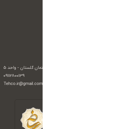
سفارش سایت اختصاصی
وب سایت فروشگاهی
وب سایت شخصی
وب سایت شرکتی
وب سایت دولتی
وب سایت خبری
پکیج خدمات
راه های ارتباطی
آدرس :
گرگان - کاخ - عدالت یک - ساختمان گلستان - واحد 5
تلفن :
09112800139
ایمیل :
Tehco.ir@gmail.com