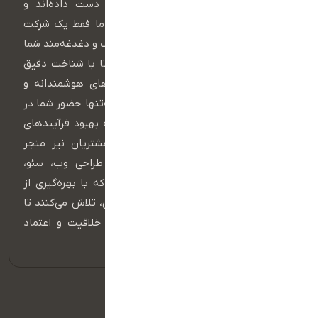
مرزهای زمان و مکان معنای خود را از دست داده‌اند و
فرصت‌های رشد، بی‌وقفه در جریان‌اند، اما ما فقط یک شرکت
فناوری اطلاعات نیستیم؛ ما شریک استراتژیک و دغدغه‌مند شما
هستیم، در مسیر رشد، کنار شما می‌مانیم تا با شناخت دقیق
نیازها و چالش‌های کسب‌وکارتان، راهکارهای هوشمندانه و
اختصاصی طراحی کنیم — راهکارهایی که نه‌تنها حضور شما در
فضای دیجیتال را تقویت می‌کنند، بلکه به بهبود فرآیندهای
داخلی، افزایش فروش و ارتقای تجربه مشتریان نیز منجر
می‌شوند، تیم ما متشکل از متخصصان طراحی وب، سئو،
بازاریابی دیجیتال و توسعه نرم‌افزار است که با بهره‌گیری از
جدیدترین فناوری‌ها و استانداردهای جهانی، تلاش می‌کنند تا
هر پروژه به نمونه‌ای ماندگار از کیفیت، خلاقیت و اعتماد
تبدیل شود.
دسترسی سریع